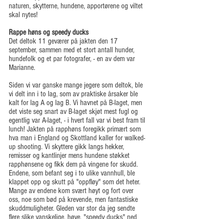
naturen, skytterne, hundene, apportørene og viltet 
skal nytes!
Rappe høns og speedy ducks
Det deltok 11 geværer på jakten den 17 
september, sammen med et stort antall hunder, 
hundefolk og et par fotografer, - en av dem var 
Marianne.
Siden vi var ganske mange jegere som deltok, ble 
vi delt inn i to lag, som av praktiske årsaker ble 
kalt for lag A og lag B. Vi havnet på B-laget, men 
det viste seg snart av B-laget skjøt mest fugl og 
egentlig var A-laget, - i hvert fall var vi best fram til 
lunch! Jakten på rapphøns foregikk primært som 
hva man i England og Skottland kaller for walked-
up shooting. Vi skyttere gikk langs hekker, 
remisser og kantlinjer mens hundene støkket 
rapphønsene og fikk dem på vingene for skudd. 
Endene, som befant seg i to ulike vannhull, ble 
klappet opp og skutt på "oppfløy" som det heter. 
Mange av endene kom svært høyt og fort over 
oss, noe som bød på krevende, men fantastiske 
skuddmuligheter. Gleden var stor da jeg sendte 
flere slike vanskelige, høye, "speedy ducks" ned 