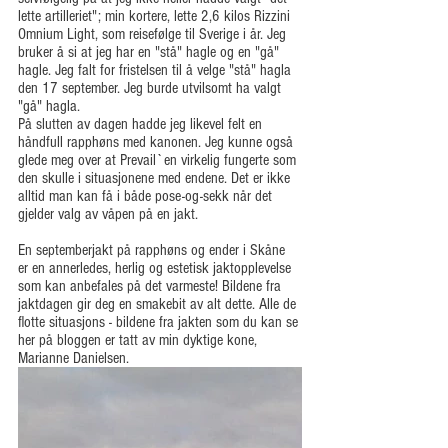
lette artilleriet"; min kortere, lette 2,6 kilos Rizzini 
Omnium Light, som reisefølge til Sverige i år. Jeg 
bruker å si at jeg har en "stå" hagle og en "gå" 
hagle. Jeg falt for fristelsen til å velge "stå" hagla 
den 17 september. Jeg burde utvilsomt ha valgt 
"gå" hagla.
På slutten av dagen hadde jeg likevel felt en 
håndfull rapphøns med kanonen. Jeg kunne også 
glede meg over at Prevail`en virkelig fungerte som 
den skulle i situasjonene med endene. Det er ikke 
alltid man kan få i både pose-og-sekk når det 
gjelder valg av våpen på en jakt.
En septemberjakt på rapphøns og ender i Skåne 
er en annerledes, herlig og estetisk jaktopplevelse 
som kan anbefales på det varmeste! Bildene fra 
jaktdagen gir deg en smakebit av alt dette. Alle de 
flotte situasjons - bildene fra jakten som du kan se 
her på bloggen er tatt av min dyktige kone, 
Marianne Danielsen.