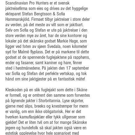
Scandinavian Pro Hunters er et svensk 
jaktreisefirma som eies og drives av det hyggelige 
ekteparet Stefan Bengtsson & Sofia 
Hammarskjöld. Firmaet tilbyr jaktreiser i store deler 
av verden, på det meste av vilt som er jaktbart. 
Selv om Sofia og Stefan er ute på jaktreiser i den 
store verden mye av året, har de sine kontorer og 
lokaler på det skånske godset Markie Hage, som 
ligger ved foten av sjøen Svedala, noen kilometer 
syd for Malmö flyplass. Det er på markene til dette 
godset at de spennende fuglejaktene på rapphøns, 
ender og fasaner, samt kaniner og hare, finner 
sted i høstmånedene. På jakten den 17 september 
var Sofia og Stefan det perfekte vertskap, og tok 
hånd om sine jaktgjester på en fantastisk måte!
Kleskoden på en slik fuglejakt som dette i Skåne 
er formell, og er omtrent den samme som forventes 
på lignende jakter i Storbritannia. Lyse skjorter, 
gjerne med slips, breeks og knestrømper for menn 
er vanlig, om enn ikke obligatorisk. Her er det 
hverken kamuflasjeklær eller tykk ullgenser som 
gjelder! Det er liten tvil om at for mange Skånske 
jegere og hundefolk så skal jakten også være en 
estetisk opplevelse hvor hele scenarioet med 