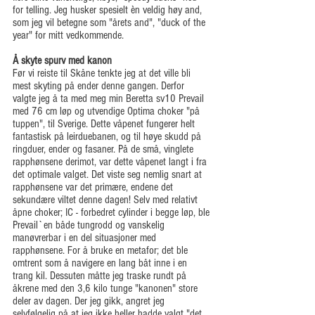
for telling. Jeg husker spesielt èn veldig høy and, 
som jeg vil betegne som "årets and", "duck of the 
year" for mitt vedkommende.
Å skyte spurv med kanon
Før vi reiste til Skåne tenkte jeg at det ville bli 
mest skyting på ender denne gangen. Derfor 
valgte jeg å ta med meg min Beretta sv10 Prevail 
med 76 cm løp og utvendige Optima choker "på 
tuppen", til Sverige. Dette våpenet fungerer helt 
fantastisk på leirduebanen, og til høye skudd på 
ringduer, ender og fasaner. På de små, vinglete 
rapphønsene derimot, var dette våpenet langt i fra 
det optimale valget. Det viste seg nemlig snart at 
rapphønsene var det primære, endene det 
sekundære viltet denne dagen! Selv med relativt 
åpne choker; IC - forbedret cylinder i begge løp, ble 
Prevail`en både tungrodd og vanskelig 
manøvrerbar i en del situasjoner med 
rapphønsene. For å bruke en metafor; det ble 
omtrent som å navigere en lang båt inne i en 
trang kil. Dessuten måtte jeg traske rundt på 
åkrene med den 3,6 kilo tunge "kanonen" store 
deler av dagen. Der jeg gikk, angret jeg 
selvfølgelig på at jeg ikke heller hadde valgt "det 