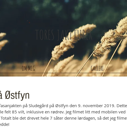
TORES JAKTTURER
OM MEG
GALLERI
å Østfyn
 fasanjakten på Sludegård på Østfyn den 9. november 2019. Dette 
 felt 85 vilt, inklusive en rødrev. Jeg filmet litt med mobilen ved
. Totalt ble det drevet hele 7 såter denne lørdagen, så det jeg filmet
edde!