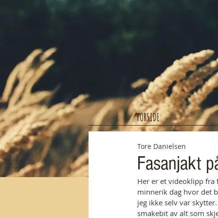
FORSIDE
Tore Danielsen
Fasanjakt p
Her er et videoklipp fra
minnerik dag hvor det ble
jeg ikke selv var skytter
smakebit av alt som skj