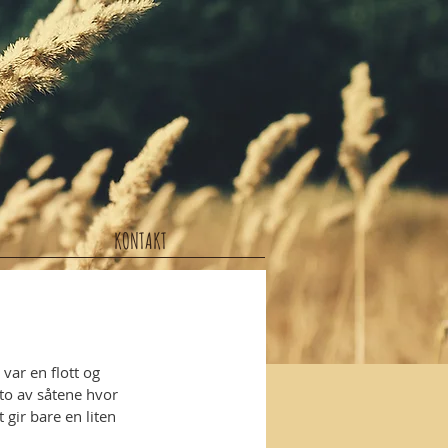
KONTAKT
var en flott og 
 to av såtene hvor 
 gir bare en liten 