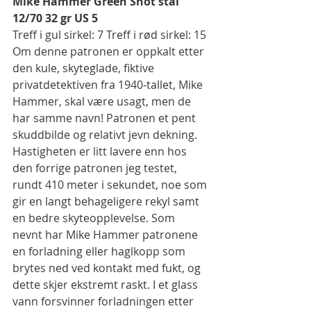
Mike Hammer Green Shot stål 
12/70 32 gr US 5
Treff i gul sirkel: 7 Treff i rød sirkel: 15
Om denne patronen er oppkalt etter 
den kule, skyteglade, fiktive 
privatdetektiven fra 1940-tallet, Mike 
Hammer, skal være usagt, men de 
har samme navn! Patronen et pent 
skuddbilde og relativt jevn dekning. 
Hastigheten er litt lavere enn hos 
den forrige patronen jeg testet, 
rundt 410 meter i sekundet, noe som 
gir en langt behageligere rekyl samt 
en bedre skyteopplevelse. Som 
nevnt har Mike Hammer patronene 
en forladning eller haglkopp som 
brytes ned ved kontakt med fukt, og 
dette skjer ekstremt raskt. I et glass 
vann forsvinner forladningen etter 