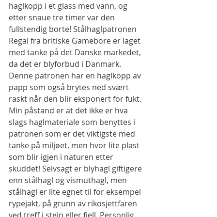
haglkopp i et glass med vann, og 
etter snaue tre timer var den 
fullstendig borte! Stålhaglpatronen 
Regal fra britiske Gamebore er laget 
med tanke på det Danske markedet, 
da det er blyforbud i Danmark. 
Denne patronen har en haglkopp av 
papp som også brytes ned svært 
raskt når den blir eksponert for fukt. 
Min påstand er at det ikke er hva 
slags haglmateriale som benyttes i 
patronen som er det viktigste med 
tanke på miljøet, men hvor lite plast 
som blir igjen i naturen etter 
skuddet! Selvsagt er blyhagl giftigere 
enn stålhagl og vismuthagl, men 
stålhagl er lite egnet til for eksempel 
rypejakt, på grunn av rikosjettfaren 
ved treff i stein eller fjell. Personlig 