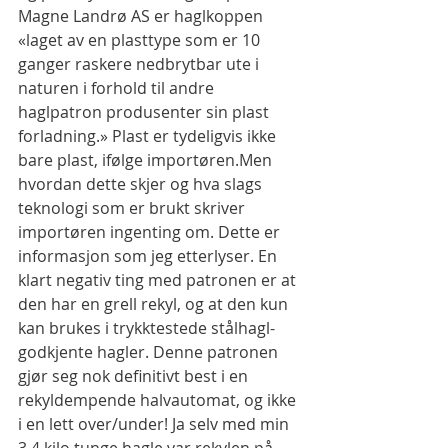
Magne Landrø AS er haglkoppen 
«laget av en plasttype som er 10 
ganger raskere nedbrytbar ute i 
naturen i forhold til andre 
haglpatron produsenter sin plast 
forladning.» Plast er tydeligvis ikke 
bare plast, ifølge importøren.Men 
hvordan dette skjer og hva slags 
teknologi som er brukt skriver 
importøren ingenting om. Dette er 
informasjon som jeg etterlyser. En 
klart negativ ting med patronen er at 
den har en grell rekyl, og at den kun 
kan brukes i trykktestede stålhagl-
godkjente hagler. Denne patronen 
gjør seg nok definitivt best i en 
rekyldempende halvautomat, og ikke 
i en lett over/under! Ja selv med min 
3,4 kilo tunge hagle var rekylen på 