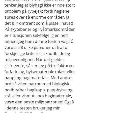
tenker jeg at blyhagl ikke er noe stort 
problem på rypejakt fordi haglene 
spres over så enorme områder. Ja, 
det blir omtrent som å pisse i havet! 
På skytebaner og i våtmarksområder 
er situasjonen selvfølgelig en helt 
annen! Jeg har i denne testen valgt å 
vurdere 8 ulike patroner ut fra to 
forskjellige kriterier; skuddbilde og 
miljøvennlighet. Når det gjelder 
sistnevnte, så ser jeg på tre faktorer; 
forladning, hylsemateriale (plast eller 
papp) og haglmateriale. Med andre 
ord så vil en patron med biologisk 
nedbrytbar haglkopp, papphylse og 
stål eller vismut som haglmateriale, 
være den beste miljøpatronen! Også 
i denne testen bruker jeg min 