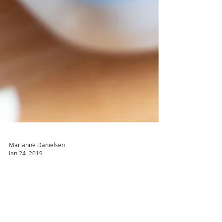
Marianne Danielsen
Jan 24, 2019
Om å spise vilt
Jeg hører ofte at folk syns at jakt er fælt og at