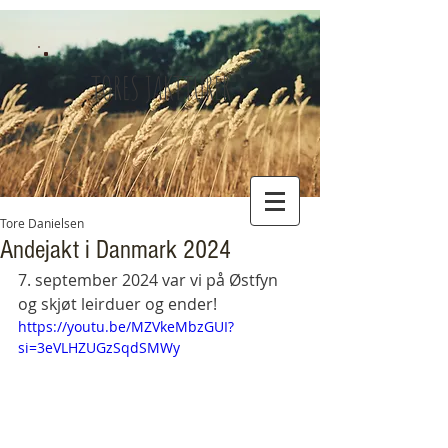
TORES JAKTTURER
Tore Danielsen
Andejakt i Danmark 2024
7. september 2024 var vi på Østfyn 
og skjøt leirduer og ender!
https://youtu.be/MZVkeMbzGUI?
si=3eVLHZUGzSqdSMWy