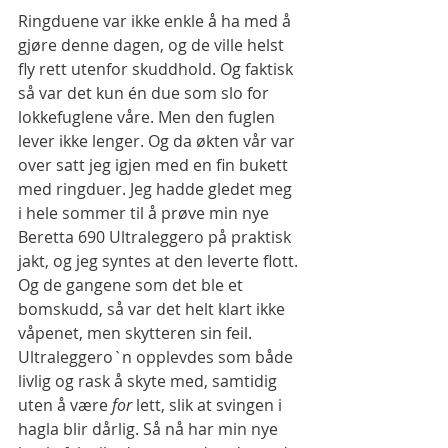
Ringduene var ikke enkle å ha med å 
gjøre denne dagen, og de ville helst 
fly rett utenfor skuddhold. Og faktisk 
så var det kun én due som slo for 
lokkefuglene våre. Men den fuglen 
lever ikke lenger. Og da økten vår var 
over satt jeg igjen med en fin bukett 
med ringduer. Jeg hadde gledet meg 
i hele sommer til å prøve min nye 
Beretta 690 Ultraleggero på praktisk 
jakt, og jeg syntes at den leverte flott. 
Og de gangene som det ble et 
bomskudd, så var det helt klart ikke 
våpenet, men skytteren sin feil. 
Ultraleggero`n opplevdes som både 
livlig og rask å skyte med, samtidig 
uten å være 
for
 lett, slik at svingen i 
hagla blir dårlig. Så nå har min nye 