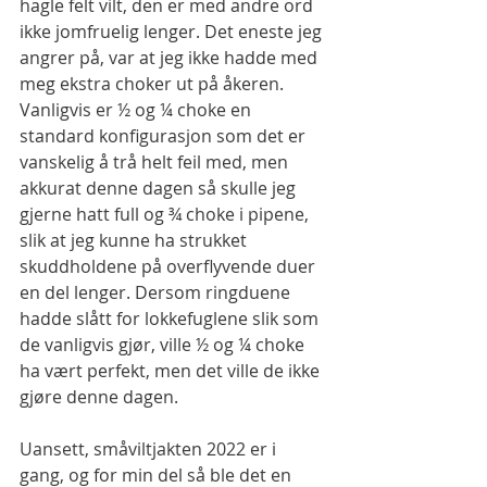
hagle felt vilt, den er med andre ord 
ikke jomfruelig lenger. Det eneste jeg 
angrer på, var at jeg ikke hadde med 
meg ekstra choker ut på åkeren. 
Vanligvis er ½ og ¼ choke en 
standard konfigurasjon som det er 
vanskelig å trå helt feil med, men 
akkurat denne dagen så skulle jeg 
gjerne hatt full og ¾ choke i pipene, 
slik at jeg kunne ha strukket 
skuddholdene på overflyvende duer 
en del lenger. Dersom ringduene 
hadde slått for lokkefuglene slik som 
de vanligvis gjør, ville ½ og ¼ choke 
ha vært perfekt, men det ville de ikke 
gjøre denne dagen.
Uansett, småviltjakten 2022 er i 
gang, og for min del så ble det en 