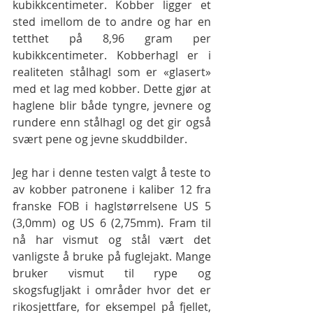
kubikkcentimeter. Kobber ligger et 
sted imellom de to andre og har en 
tetthet på 8,96 gram per 
kubikkcentimeter. Kobberhagl er i 
realiteten stålhagl som er «glasert» 
med et lag med kobber. Dette gjør at 
haglene blir både tyngre, jevnere og 
rundere enn stålhagl og det gir også 
svært pene og jevne skuddbilder.
Jeg har i denne testen valgt å teste to 
av kobber patronene i kaliber 12 fra 
franske FOB i haglstørrelsene US 5 
(3,0mm) og US 6 (2,75mm). Fram til 
nå har vismut og stål vært det 
vanligste å bruke på fuglejakt. Mange 
bruker vismut til rype og 
skogsfugljakt i områder hvor det er 
rikosjettfare, for eksempel på fjellet, 