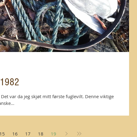
n 1982
Det var da jeg skjøt mitt første fuglevilt. Denne viktige
anske...
15
16
17
18
19