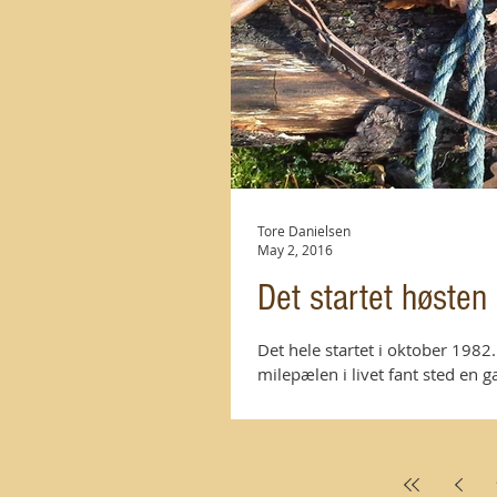
Tore Danielsen
May 2, 2016
Det startet høste
Det hele startet i oktober 1982. 
milepælen i livet fant sted en g