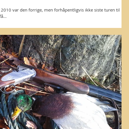
i 2010 var den forrige, men forhåpentligvis ikke siste turen til
å...