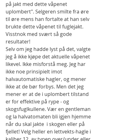
på jakt med dette våpenet 
uplombert". Selgeren smilte fra øre 
til øre mens han fortalte at han selv 
brukte dette våpenet til fuglejakt. 
Visstnok med svært så gode 
resultater!
Selv om jeg hadde lyst på det, valgte 
jeg å ikke kjøpe det aktuelle våpenet 
likevel. Ikke misforstå meg. Jeg har 
ikke noe prinsipielt imot 
halvautomatiske hagler, og mener 
ikke at de bør forbys. Men det jeg 
mener er at de i uplombert tilstand 
er for effektive på rype - og 
skogsfuglkullene. Vær en gentleman 
og la halvatomaten bli igjen hjemme 
når du skal jakte  i skogen eller på 
fjellet! Velg heller en lettvekts-hagle i 
kaliber 12  av typen over/under eller 