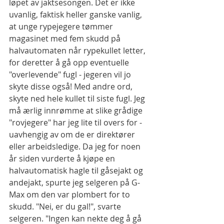
løpet av jaktsesongen. Det er ikke 
uvanlig, faktisk heller ganske vanlig, 
at unge rypejegere tømmer 
magasinet med fem skudd på 
halvautomaten når rypekullet letter, 
for deretter å gå opp eventuelle 
"overlevende" fugl - jegeren vil jo 
skyte disse også! Med andre ord, 
skyte ned hele kullet til siste fugl. Jeg 
må ærlig innrømme at slike grådige 
"rovjegere" har jeg lite til overs for - 
uavhengig av om de er direktører 
eller arbeidsledige. Da jeg for noen 
år siden vurderte å kjøpe en 
halvautomatisk hagle til gåsejakt og 
andejakt, spurte jeg selgeren på G-
Max om den var plombert for to 
skudd. "Nei, er du gal!", svarte 
selgeren. "Ingen kan nekte deg å gå 