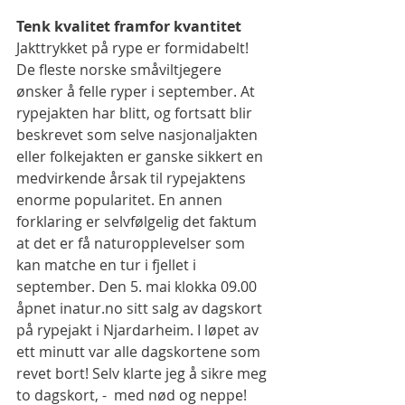
Tenk kvalitet framfor kvantitet
Jakttrykket på rype er formidabelt! 
De fleste norske småviltjegere 
ønsker å felle ryper i september. At 
rypejakten har blitt, og fortsatt blir 
beskrevet som selve nasjonaljakten 
eller folkejakten er ganske sikkert en 
medvirkende årsak til rypejaktens 
enorme popularitet. En annen 
forklaring er selvfølgelig det faktum 
at det er få naturopplevelser som 
kan matche en tur i fjellet i 
september. Den 5. mai klokka 09.00 
åpnet inatur.no sitt salg av dagskort 
på rypejakt i Njardarheim. I løpet av 
ett minutt var alle dagskortene som 
revet bort! Selv klarte jeg å sikre meg 
to dagskort, -  med nød og neppe! 