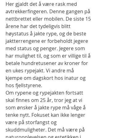
Her gjaldt det å være rask med 
avtrekkerfingeren. Denne gangen på 
nettbrettet eller mobilen. De siste 15 
årene har det tydeligvis blitt 
høystatus å jakte rype, og de beste 
jaktterrengene er forbeholdt jegere 
med status og penger. Jegere som 
har mulighet til, og som er villige til å 
betale hundretusener av kroner for 
en ukes rypejakt. Vi andre må 
kjempe om dagskort hos inatur og 
hos fjellstyrene.
Om rypene og rypejakten fortsatt 
skal finnes om 25 år, tror jeg at vi 
som ønsker å jakte rype må våge å 
tenke nytt. Fokuset kan ikke lenger 
være på storfangst og 
skuddmuligheter. Det må være på 
naturopplevelsen og estetikken i 