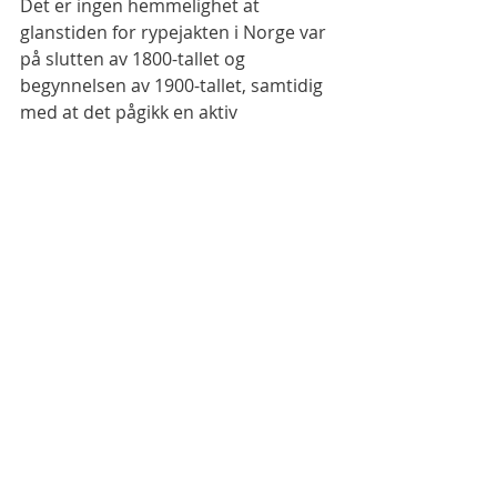
Det er ingen hemmelighet at 
glanstiden for rypejakten i Norge var 
på slutten av 1800-tallet og 
begynnelsen av 1900-tallet, samtidig 
med at det pågikk en aktiv 
predatorbekjempelse, ikke minst når 
det gjaldt rovfugl. Nå i 2016, når 
bestandene av disse rovfuglene er 
riktig så bærekraftige, samtidig med 
at rypene har havnet på rødlisten, 
må det være lov for norske 
myndigheter å tenke nytt! Men med 
EU`s regelverk og Norges EØS-avtale 
blir vel tanken om at det en dag må 
åpnes for begrenset jakt på hauk og 
ørn i Norge nærmest for en utopi å 
regne.