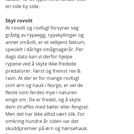
en side by side.
​​​​​ 
Skyt rovvilt
At rovvilt og rovfugl forsyner seg 
grådig av rypeegg, rypekyllinger og 
annet småvilt, er et velkjent faktum, 
spesielt i dårlige smågnagerår. Per 
dags dato kan vi derfor hjelpe 
rypene ved å skyte ikke-fredede 
predatorer. Først og fremst rev & 
ravn. At der er for mange rovfugl 
som ørn og hauk i Norge, er vel de 
fleste som ferdes mye i naturen 
enige om. De er fredet, og å skyte 
dem straffes med bøter eller fengsel. 
Men det har ikke alltid vært slik. For 
omkring hundre år siden var det 
skuddpremier på ørn og hønsehauk. 