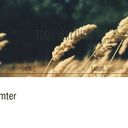
TORES JAKTTURER
OM MEG
GALLERI
mter