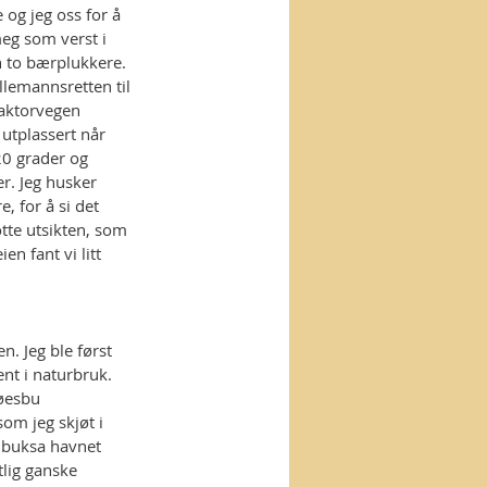
og jeg oss for å 
eg som verst i 
 to bærplukkere. 
llemannsretten til 
raktorvegen 
utplassert når 
20 grader og 
r. Jeg husker 
, for å si det 
otte utsikten, som 
n fant vi litt 
. Jeg ble først 
ent i naturbruk. 
øesbu 
om jeg skjøt i 
g buksa havnet 
lig ganske 