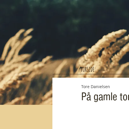
FORSIDE
Tore Danielsen
På gamle to