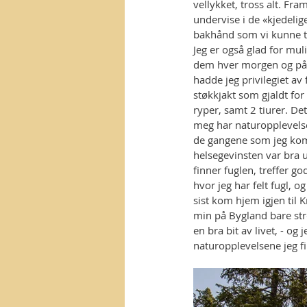
vellykket, tross alt. Fra
undervise i de «kjedelig
bakhånd som vi kunne ty 
Jeg er også glad for mul
dem hver morgen og på d
hadde jeg privilegiet av
støkkjakt som gjaldt for
ryper, samt 2 tiurer. De
meg har naturopplevelsen 
de gangene som jeg kom t
helsegevinsten var bra ua
finner fuglen, treffer g
hvor jeg har felt fugl, 
sist kom hjem igjen til 
min på Bygland bare str
en bra bit av livet, - og
naturopplevelsene jeg fi