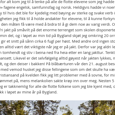
mfor alt kom jeg til å tenke på alle de flotte elevene som jeg hadde p
e» fagene engelsk, samfunnsfag og norsk. Heldigvis hadde vi noen 
til hvis det ble for kjedelig med bøying av sterke og svake verb 
igheten jeg fikk til å holde andakter for elevene, til å kunne fork
en måten få være med å bidra til å gi dem noe av varig verdi. O
 fri jakt på småvilt på det enorme terrenget som skolen disponerte
 min del, og i løpet av min tid på Bygland skjøt jeg omkring 20 orr
t gir et snitt på sånn cirka 6 fugl per høst. Med andre ord ingen st
alltid vært det viktigste når jeg er på jakt. Derfor var jeg aldri l
omhendt og stiv i beina ned fra heia etter en lang jakttur. Tenkte
nsett. Likevel er det selvfølgelig alltid gøyest når jakten lykkes,
odt, og den deiser i bakken! På blåbærturen vår den 21. august bes
og med vemod husket jeg disse fellingene som om det skulle ha vært 
Kristiansand på kvelden fikk jeg litt problemer med å sovne, for m
ømmet på, mens melankolien sakte krøp inn over meg. Nesten 5 år
 jeg er takknemlig for alle de flotte folkene som jeg ble kjent med, o
kk i løpet av mine år på Bygland. 