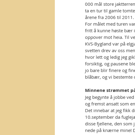
000 mål store jaktterre
ta en tur til gamle tomt
årene fra 2006 til 2011
For målet med turen var 
fritt å kunne høste bær 
oppover mot heia. Til ve
KVS-Bygland var på elgj
svetten drev av oss men
hvor lett og ledig jeg gi
forsiktig, og pausene ble
jo bare blir finere og f
blåbær, og vi bestemte 
Minnene strømmet p
Jeg begynte å jobbe ved 
og fremst ansatt som eng
Det innebar at jeg fikk
10.september da fuglejak
disse fjellene, den som 
nede på knærne mine! Da