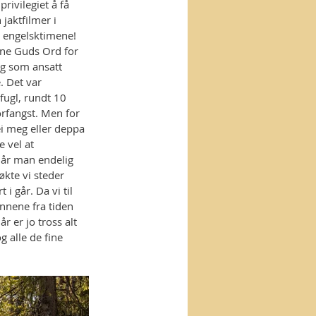
rivilegiet å få 
jaktfilmer i 
i engelsktimene! 
ynne Guds Ord for 
g som ansatt 
. Det var 
fugl, rundt 10 
orfangst. Men for 
ei meg eller deppa 
 vel at 
 når man endelig 
økte vi steder 
i går. Da vi til 
innene fra tiden 
 er jo tross alt 
g alle de fine 