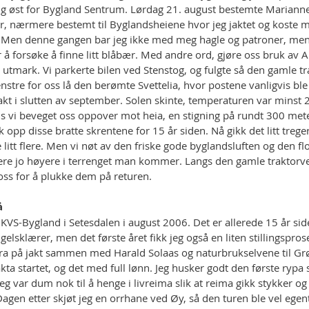
ng øst for Bygland Sentrum. Lørdag 21. august bestemte Marianne 
er, nærmere bestemt til Byglandsheiene hvor jeg jaktet og koste m
. Men denne gangen bar jeg ikke med meg hagle og patroner, men
å forsøke å finne litt blåbær. Med andre ord, gjøre oss bruk av A
i utmark. Vi parkerte bilen ved Stenstog, og fulgte så den gamle t
nstre for oss lå den berømte Svettelia, hvor postene vanligvis ble 
akt i slutten av september. Solen skinte, temperaturen var minst 
s vi beveget oss oppover mot heia, en stigning på rundt 300 mete
kk opp disse bratte skrentene for 15 år siden. Nå gikk det litt tregere
 litt flere. Men vi nøt av den friske gode byglandsluften og den fl
inere jo høyere i terrenget man kommer. Langs den gamle traktorveie
oss for å plukke dem på returen.
å
KVS-Bygland i Setesdalen i august 2006. Det er allerede 15 år siden
elsklærer, men det første året fikk jeg også en liten stillingspros
 dra på jakt sammen med Harald Solaas og naturbrukselvene til Gr
ta startet, og det med full lønn. Jeg husker godt den første rypa s
jeg var dum nok til å henge i livreima slik at reima gikk stykker o
gen etter skjøt jeg en orrhane ved Øy, så den turen ble vel egent