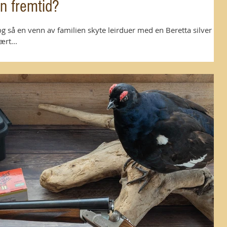
n fremtid?
og så en venn av familien skyte leirduer med en Beretta silver
ært...